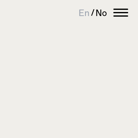
En
No