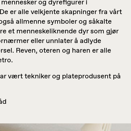
 mennesker og dyrefigurer i
 er alle velkjente skapninger fra vårt
gså allmenne symboler og såkalte
være et menneskeliknende dyr som gjør
 fornærmer eller unnlater å adlyde
sel. Reven, oteren og haren er alle
etro.
ar vært tekniker og plateprodusent på
åd