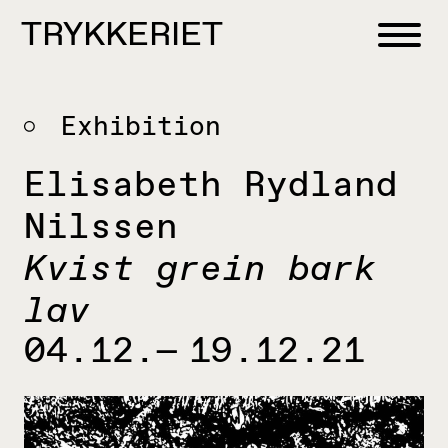
Skip to content
TRYKKERIET
center for contemporary printmaking
Exhibition
Elisabeth Rydland
Nilssen
Kvist grein bark
lav
04.12.— 19.12.21