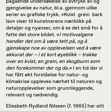
pågående undersøkelse av avtrykk av og
gjengivelse av natur, bl.a. gjennom ulike
serier av grafiske trykk. «Kvist grein bark
lav» viser til kunstnerens nærblikk på
detaljer og nyanser, om å se det små for å
fatte det store bildet. «
I motivvalgene
handler det om å være tett på, og å
gjenskape noe av opplevelsen ved å være
akkurat der – i et kort øyeblikk – trakke
over en kvist, en grein, en skogbunn som
den forekommer der og da.»
I en tid der vi
har fått økt forståelse for natur- og
klimakrise oppleves nærhet til naturen og
naturopplevelser som grunnleggende,
relevant og nødvendig.
Elisabeth Rydland Nilssen (f. 1965) har sitt