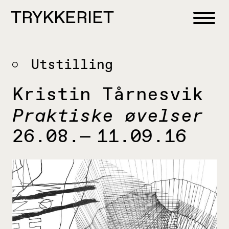
Skip to content
TRYKKERIET
center for contemporary printmaking
Utstilling
Kristin Tårnesvik
Praktiske øvelser
26.08.— 11.09.16