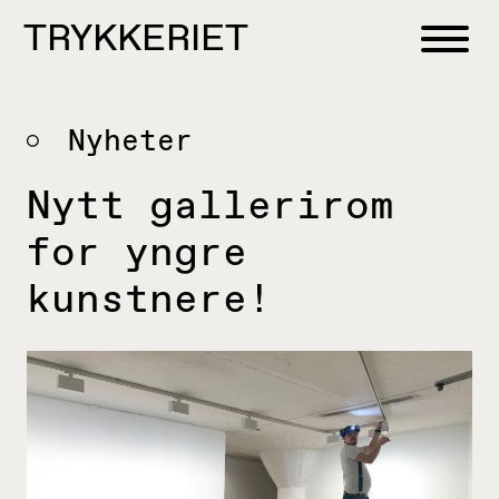
Skip to content
TRYKKERIET
center for contemporary printmaking
Nyheter
Nytt gallerirom
for yngre
kunstnere!